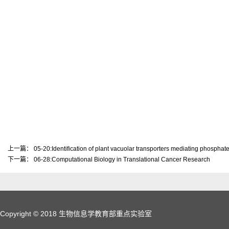
上一篇：
05-20:Identification of plant vacuolar transporters mediating phosphat
下一篇：
06-28:Computational Biology in Translational Cancer Research
Copyright © 2018 生物信息学教育部重点实验室