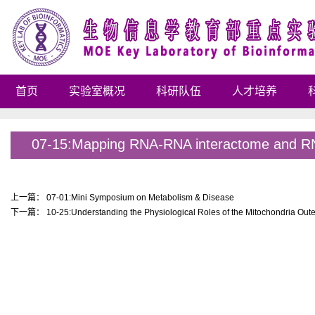
首页
实验室概况
科研队伍
人才培养
07-15:Mapping RNA-RNA interactome and RN
上一篇：
07-01:Mini Symposium on Metabolism & Disease
下一篇：
10-25:Understanding the Physiological Roles of the Mitochondria Out